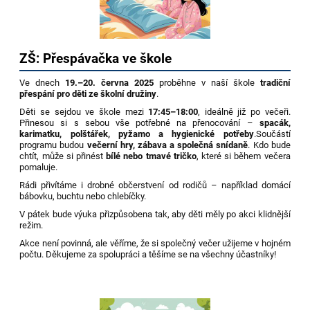
ZŠ: Přespávačka ve škole
Ve dnech
19.–20. června 2025
proběhne v naší škole
tradiční
přespání pro děti ze školní družiny
.
Děti se sejdou ve škole mezi
17:45–18:00
, ideálně již po večeři.
Přinesou si s sebou vše potřebné na přenocování –
spacák,
karimatku, polštářek, pyžamo a hygienické potřeby
.Součástí
programu budou
večerní hry, zábava a společná snídaně
. Kdo bude
chtít, může si přinést
bílé nebo tmavé tričko
, které si během večera
pomaluje.
Rádi přivítáme i drobné občerstvení od rodičů – například domácí
bábovku, buchtu nebo chlebíčky.
V pátek bude výuka přizpůsobena tak, aby děti měly po akci klidnější
režim.
Akce není povinná, ale věříme, že si společný večer užijeme v hojném
počtu. Děkujeme za spolupráci a těšíme se na všechny účastníky!