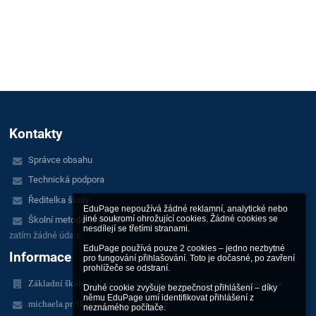
Kontakty
Správce obsahu
Technická podpora
Ředitelka školy
EduPage nepoužívá žádné reklamní, analytické nebo 
jiné soukromí ohrožující cookies. Žádné cookies se 
Školní metodik prevence
nesdílejí se třetími stranami.

zatím žádné údaje
EduPage používá pouze 2 cookies – jedno nezbytné 
Informace
pro fungování přihlašování. Toto je dočasné, po zavření 
prohlížeče se odstraní.

Základní škola a Mateřská škola Racková, příspěvková organizace
Druhé cookie zvyšuje bezpečnost přihlášení – díky 
němu EduPage umí identifikovat přihlášení z 
michaela.prcikova@skolarackova.cz
neznámého počítače.