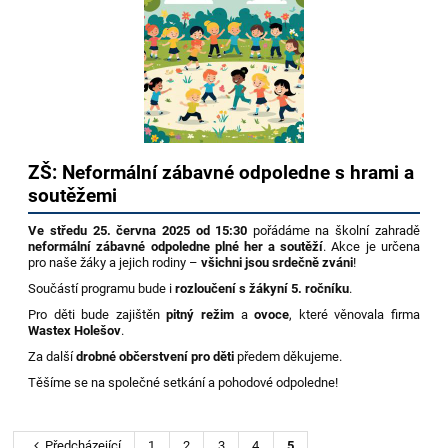
ZŠ: Neformální zábavné odpoledne s hrami a
soutěžemi
Ve středu 25. června 2025 od 15:30
pořádáme na školní zahradě
neformální zábavné odpoledne plné her a soutěží
. Akce je určena
pro naše žáky a jejich rodiny –
všichni jsou srdečně zváni
!
Součástí programu bude i
rozloučení s žákyní 5. ročníku
.
Pro děti bude zajištěn
pitný režim
a
ovoce
, které věnovala firma
Wastex Holešov
.
Za další
drobné občerstvení pro děti
předem děkujeme.
Těšíme se na společné setkání a pohodové odpoledne!
Předcházející
1
2
3
4
5